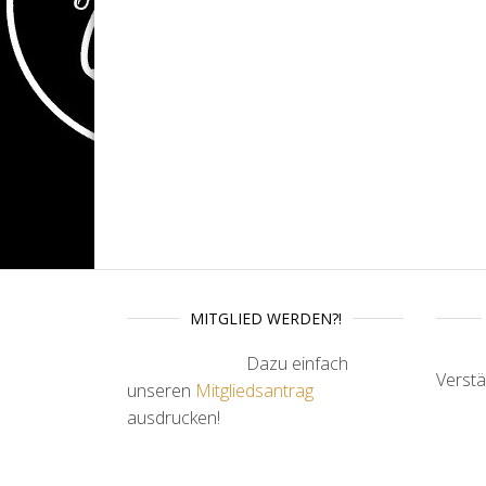
MITGLIED WERDEN?!
Dazu einfach
Verst
unseren
Mitgliedsantrag
ausdrucken!