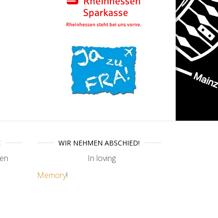
E
WIR NEHMEN ABSCHIED!
ren
In loving
Memory
!