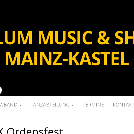
LUM MUSIC & SH
MAINZ-KASTEL
OWBAND
TANZABTEILUNG
TERMINE
KONTAK
K Ordensfest